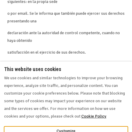
siguientes: en la propia sede
o por email. Se le informa que también puede ejercer sus derechos
presentando una
declaración ante la autoridad de control competente, cuando no
haya obtenido
satisfacción en el ejercicio de sus derechos.
This website uses cookies
We use cookies and similar technologies to improve your browsing
experience, analyze site traffic, and personalize content. You can
Cookies policy
PRIVACY POLICY
customize your cookie preferences below. Please note that blocking
some types of cookies may impact your experience on our website
and the services we offer. For more information on how we use
English
EUR
cookies and your options, please check out
Cookie Policy
Alicante, Alicante , Spain
©
2026
EasyHouses
All rights
Customize
03016
.
reserved
- Powered