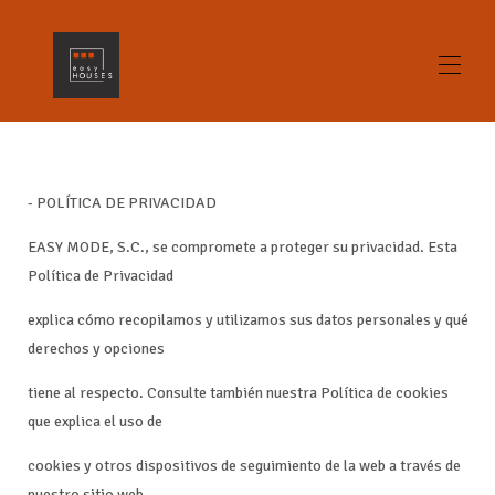
Home
All properties
▾
- POLÍTICA DE PRIVACIDAD
Contact us
gallery
EASY MODE, S.C., se compromete a proteger su privacidad. Esta
Opinions
Política de Privacidad
Alicante What to see / What to do
Home Staging
explica cómo recopilamos y utilizamos sus datos personales y qué
derechos y opciones
tiene al respecto. Consulte también nuestra Política de cookies
que explica el uso de
cookies y otros dispositivos de seguimiento de la web a través de
nuestro sitio web.